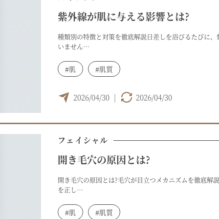
紫外線が肌に与える影響とは?
種類別の特徴と対策を徹底解説日差しを浴びるたびに、
いません…
#肌
#肌質
2026/04/30
|
2026/04/30
フェイシャル
開き毛穴の原因とは?
開き毛穴の原因とは?毛穴が目立つメカニズムを徹底解
を正し…
#肌
#肌質