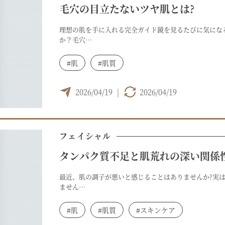
毛穴の目立たないツヤ肌とは?
理想の肌を手に入れる完全ガイド鏡を見るたびに気にな
か？毛穴…
#肌
#肌質
2026/04/19
|
2026/04/19
フェイシャル
タンパク質不足と肌荒れの深い関係
最近、肌の調子が悪いと感じることはありませんか?実
ません…
#肌
#肌質
#スキンケア