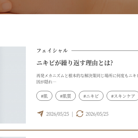
フェイシャル
ニキビが繰り返す理由とは?
再発メカニズムと根本的な解決策同じ場所に何度もニキ
因が隠れ…
#肌
#肌質
#ニキビ
#スキンケア
2026/05/25
|
2026/05/25