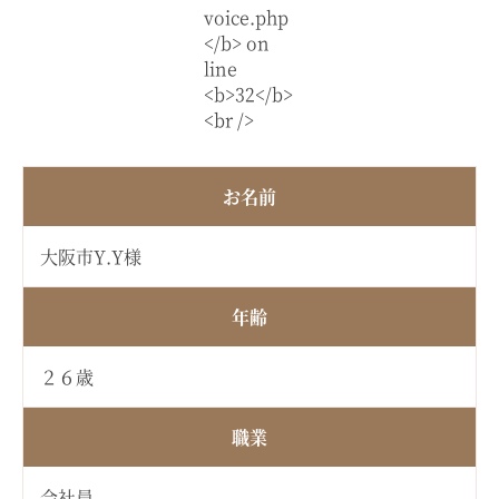
お名前
大阪市Y.Y様
年齢
２６歳
職業
会社員